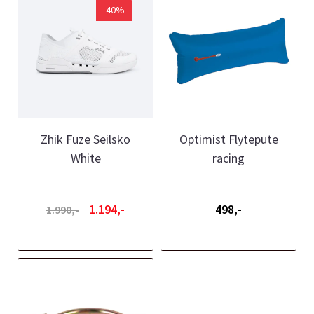
-40%
Zhik Fuze Seilsko
Optimist Flytepute
White
racing
1.194,-
498,-
1.990,-