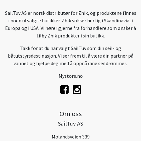
SailTuv AS er norsk distributør for Zhik, og produktene finnes
i noen utvalgte butikker. Zhik vokser hurtig i Skandinavia, i
Europa og i USA. Vi hører gjerne fra forhandlere som ønsker å
tilby Zhik produkter i sin butikk.
Takk for at du har valgt SailTuv som din seil- og
båtutstyrsdestinasjon. Vi ser frem til å være din partner på
vannet og hjelpe deg med å oppnå dine seildrømmer.
Mystore.no
Om oss
SailTuv AS
Molandsveien 339