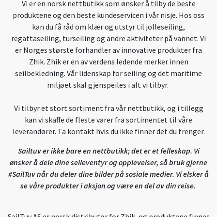
Vi er en norsk nettbutikk som ønsker å tilby de beste
produktene og den beste kundeservicen i vår nisje. Hos oss
kan du få råd om klær og utstyr til jolleseiling,
regattaseiling, turseiling og andre aktiviteter på vannet. Vi
er Norges største forhandler av innovative produkter fra
Zhik. Zhik er en av verdens ledende merker innen
seilbekledning. Vår lidenskap for seiling og det maritime
miljøet skal gjenspeiles i alt vi tilbyr.
Vi tilbyr et stort sortiment fra vår nettbutikk, og i tillegg
kan vi skaffe de fleste varer fra sortimentet til våre
leverandører. Ta kontakt hvis du ikke finner det du trenger.
Sailtuv er ikke bare en nettbutikk; det er et felleskap. Vi
ønsker å dele dine seileventyr og opplevelser, så bruk gjerne
#SailTuv når du deler dine bilder på sosiale medier. Vi elsker å
se våre produkter i aksjon og være en del av din reise.
SailTuv AS er norsk distributør for Zhik, og produktene finnes