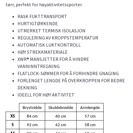
tørr, perfekt for høyaktivitetssporter.
RASK FUKTTRANSPORT
HURTIGTØRKENDE
UTMERKET TERMISK ISOLASJON
REGULERING AV KROPPSTEMPERATUR
AUTOMATISK LUKTKONTROLL
HØY STREKKMATERIALE
XWR® MANSJETTER FOR Å HINDRE
VANNINNTREGNING
FLATLOCK-SØMMER FOR Å FORHINDRE GNAGING
FORLENGET LENGDE PÅ OVERKROPPEN FOR BEDRE
DEKNING
IDEELL FOR HØY AKTIVITET
Brystvidde
Skuldebredde
Armlengde
XS
84 cm
40 cm
57 cm
S
92 cm
42 cm
58 cm