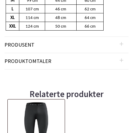
M
99 cm
44 cm
60 cm
L
107 cm
46 cm
62 cm
XL
114 cm
48 cm
64 cm
XXL
124 cm
50 cm
66 cm
PRODUSENT
PRODUKTOMTALER
Relaterte produkter