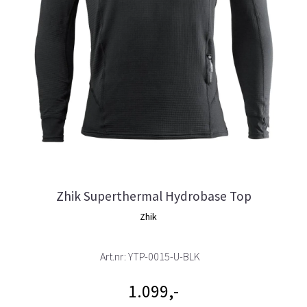
Zhik Superthermal Hydrobase Top
Zhik
Art.nr:
YTP-0015-U-BLK
1.099,-