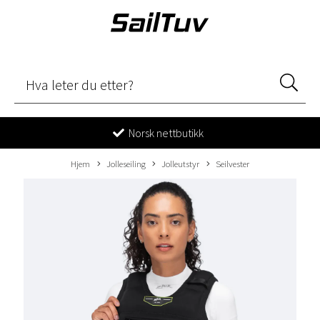
Norsk nettbutikk
Hjem
Jolleseiling
Jolleutstyr
Seilvester