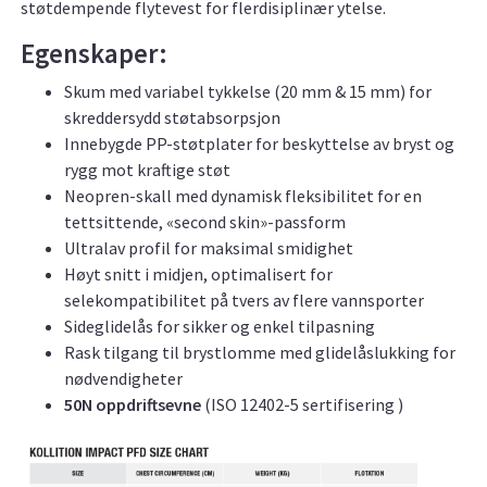
støtdempende flytevest for flerdisiplinær ytelse.
Egenskaper:
Skum med variabel tykkelse (20 mm & 15 mm) for
skreddersydd støtabsorpsjon
Innebygde PP-støtplater for beskyttelse av bryst og
rygg mot kraftige støt
Neopren-skall med dynamisk fleksibilitet for en
tettsittende, «second skin»-passform
Ultralav profil for maksimal smidighet
Høyt snitt i midjen, optimalisert for
selekompatibilitet på tvers av flere vannsporter
Sideglidelås for sikker og enkel tilpasning
Rask tilgang til brystlomme med glidelåslukking for
nødvendigheter
50N oppdriftsevne
(ISO 12402-5 sertifisering )