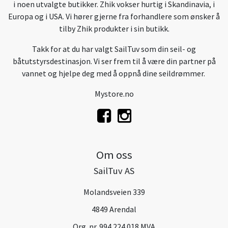
i noen utvalgte butikker. Zhik vokser hurtig i Skandinavia, i
Europa og i USA. Vi hører gjerne fra forhandlere som ønsker å
tilby Zhik produkter i sin butikk.
Takk for at du har valgt SailTuv som din seil- og
båtutstyrsdestinasjon. Vi ser frem til å være din partner på
vannet og hjelpe deg med å oppnå dine seildrømmer.
Mystore.no
Om oss
SailTuv AS
Molandsveien 339
4849 Arendal
Org. nr. 994 224 018 MVA