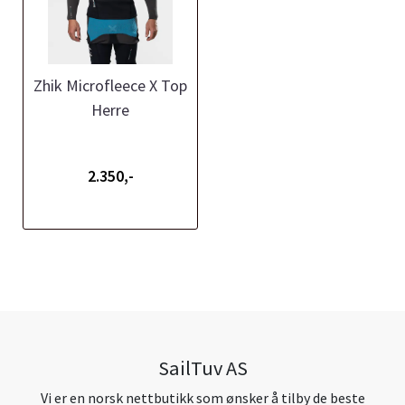
Zhik Microfleece X Top
Herre
2.350,-
SailTuv AS
Vi er en norsk nettbutikk som ønsker å tilby de beste