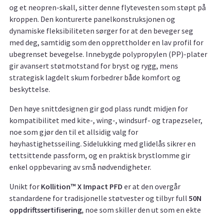
og et neopren-skall, sitter denne flytevesten som støpt på
kroppen. Den konturerte panelkonstruksjonen og
dynamiske fleksibiliteten sørger for at den beveger seg
med deg, samtidig som den opprettholder en lav profil for
ubegrenset bevegelse. Innebygde polypropylen (PP)-plater
gir avansert støtmotstand for bryst og rygg, mens
strategisk lagdelt skum forbedrer både komfort og
beskyttelse.
Den høye snittdesignen gir god plass rundt midjen for
kompatibilitet med kite-, wing-, windsurf- og trapezseler,
noe som gjør den til et allsidig valg for
høyhastighetsseiling. Sidelukking med glidelås sikrer en
tettsittende passform, og en praktisk brystlomme gir
enkel oppbevaring av små nødvendigheter.
Unikt for
Kollition™ X Impact PFD
er at den overgår
standardene for tradisjonelle støtvester og tilbyr full
50N
oppdriftssertifisering
, noe som skiller den ut som en ekte