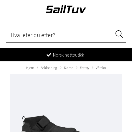
Norsk nettbutikk
Hjem
Bekledning
Dame
Fottøy
Våtsko