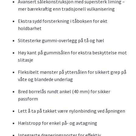
Avansert sålekonstruksjon med supersterk liming –
mer bærekraftig enn tradisjonell vulkanisering
Ekstra sydd forsterkning i tåboksen for økt
holdbarhet
Slitesterke gummi-overlegg på tå og hæl
Høy kant på gummisålen for ekstra beskyttelse mot
slitasje
Fleksibelt mønster på yttersålen for sikkert grep på
våte og blandede underlag
Bred borrelås rundt ankel (40 mm) for sikker
passform
Lett å ta på takket være nylonbinding ved åpningen
Hælstropp for enkel på- og avtagning
Integrerte dreneringsporter for effektiv