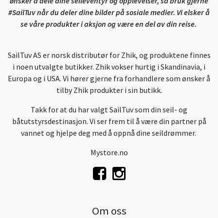
ønsker å dele dine seileventyr og opplevelser, så bruk gjerne
#SailTuv når du deler dine bilder på sosiale medier. Vi elsker å
se våre produkter i aksjon og være en del av din reise.
SailTuv AS er norsk distributør for Zhik, og produktene finnes
i noen utvalgte butikker. Zhik vokser hurtig i Skandinavia, i
Europa og i USA. Vi hører gjerne fra forhandlere som ønsker å
tilby Zhik produkter i sin butikk.
Takk for at du har valgt SailTuv som din seil- og
båtutstyrsdestinasjon. Vi ser frem til å være din partner på
vannet og hjelpe deg med å oppnå dine seildrømmer.
Mystore.no
Om oss