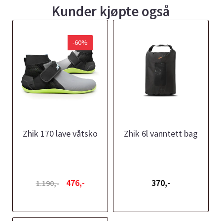
Kunder kjøpte også
-60%
Zhik 170 lave våtsko
Zhik 6l vanntett bag
476,-
370,-
1.190,-