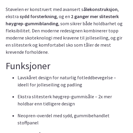
Støvelen er konstruert med avansert s
ålekonstruksjon
,
ekstra
sydd forsterkning
, og en
2 ganger mer slitesterk
høygrep-gummiblanding
, som sikrer både holdbarhet og
fleksibilitet. Den moderne redesignen kombinerer topp
moderne skoteknologi med kravene til jolleseiling, og gir
en slitesterk og komfortabel sko som tåler de mest
krevende forholdene.
Funksjoner
Lavskåret design for naturlig fotleddbevegelse –
ideell for jolleseiling og padling
Ekstra slitesterk høygrep-gummisåle – 2x mer
holdbar enn tidligere design
Neopren-overdel med sydd, gummibehandlet
stoffpanel