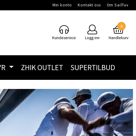
Min konto
Kontakt oss
Om SailTuv
0
Kundeservice
Logg inn
Handlekurv
YR
ZHIK OUTLET
SUPERTILBUD