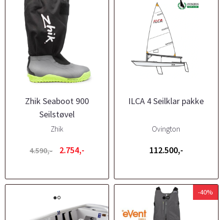
Zhik Seaboot 900
ILCA 4 Seilklar pakke
Seilstøvel
Zhik
Ovington
2.754,-
112.500,-
4.590,-
-40%