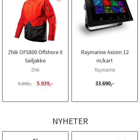
Zhik OFS800 Offshore X
Raymarine Axiom 12
Seiljakke
m/kart
Zhik
Raymarine
5.939,-
33.690,-
9.899,-
NYHETER