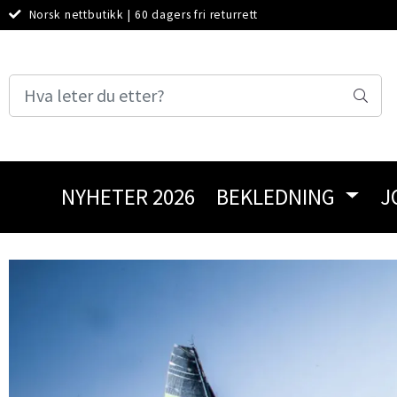
Norsk nettbutikk
|
60 dagers fri returrett
NYHETER 2026
BEKLEDNING
J