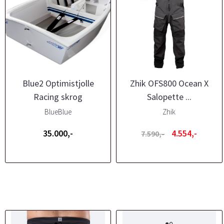
Blue2 Optimistjolle
Zhik OFS800 Ocean X
Racing skrog
Salopette ...
BlueBlue
Zhik
35.000,-
4.554,-
7.590,-