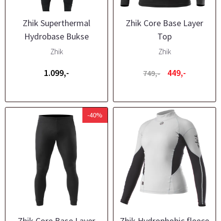
Zhik Superthermal
Zhik Core Base Layer
Hydrobase Bukse
Top
Zhik
Zhik
1.099,-
449,-
749,-
-40%
Zhik Core Base Layer
Zhik Hydrophobic fleece