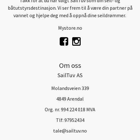
Takk for at du har valgt SailTuv som din seil- og
båtutstyrsdestinasjon. Vi ser frem til å være din partner på
vannet og hjelpe deg med å oppnå dine seildrømmer.
Mystore.no
Om oss
SailTuv AS
Molandsveien 339
4849 Arendal
Org. nr. 994 224 018 MVA
Tlf:
97952434
tale@sailtuv.no