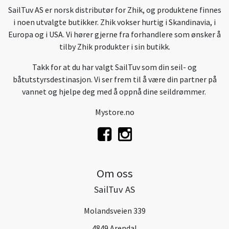
SailTuv AS er norsk distributør for Zhik, og produktene finnes
i noen utvalgte butikker. Zhik vokser hurtig i Skandinavia, i
Europa og i USA. Vi hører gjerne fra forhandlere som ønsker å
tilby Zhik produkter i sin butikk.
Takk for at du har valgt SailTuv som din seil- og
båtutstyrsdestinasjon. Vi ser frem til å være din partner på
vannet og hjelpe deg med å oppnå dine seildrømmer.
Mystore.no
Om oss
SailTuv AS
Molandsveien 339
4849 Arendal