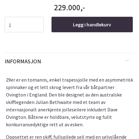
229.000,-
Legg i handlekurv
INFORMASJON
29er er en tomanns, enkel trapessjolle med en asymmetrisk
spinnaker og et lett skrog levert fra vår båtpartner
Ovington i England. Den ble designet av den australske
skifflegenden Julian Bethwaite med et team av
internasjonalt anerkjente jolleseilere inkludert Dave
Ovington. Båtene er holdbare, velutstyrte og fullt
konkurransedyktige rett ut av esken.
Oppsettet er ren skiff, fullspilede seil med en selvslående