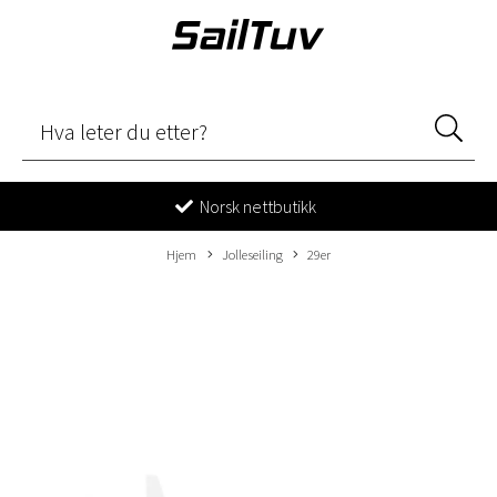
Norsk nettbutikk
Hjem
Jolleseiling
29er