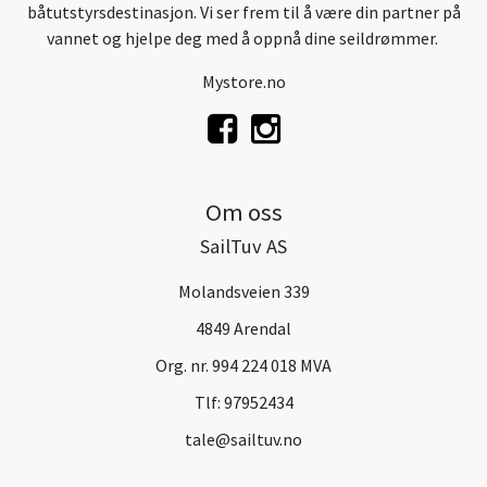
båtutstyrsdestinasjon. Vi ser frem til å være din partner på
vannet og hjelpe deg med å oppnå dine seildrømmer.
Mystore.no
Om oss
SailTuv AS
Molandsveien 339
4849 Arendal
Org. nr. 994 224 018 MVA
Tlf:
97952434
tale@sailtuv.no