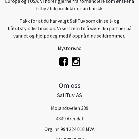
Europa og i USA. Vi hører gjerne fra forhandlere som ønsker å
tilby Zhik produkter i sin butikk.
Takk for at du har valgt SailTuv som din seil- og
båtutstyrsdestinasjon. Vi ser frem til å være din partner på
vannet og hjelpe deg med å oppnå dine seildrømmer.
Mystore.no
Om oss
SailTuv AS
Molandsveien 339
4849 Arendal
Org. nr. 994 224 018 MVA