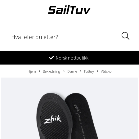
Norsk nettbutikk
Hjem
Bekledning
Dame
Fottøy
Våtsko