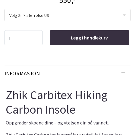
550,-
Velg Zhik størrelse US
Legg i handlekurv
INFORMASJON
Zhik Carbitex Hiking
Carbon Insole
Oppgrader skoene dine – og ytelsen din på vannet.
Zhik Carbitex Carbon innleggssåler er utviklet for seilere